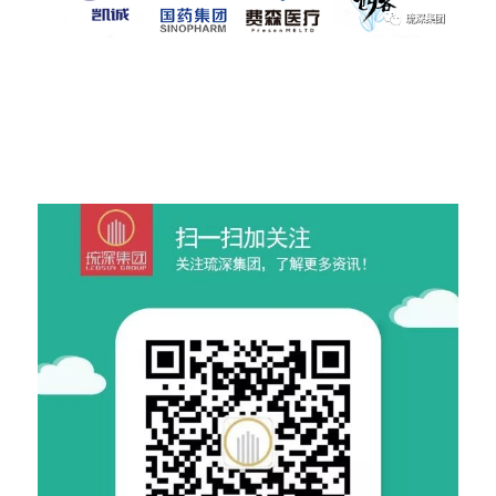
琉
湖琉深投资立于2012年3月，是一家深耕大健
康产业细分--“肾脏病终末治疗血液净化专科”上
中下游全产链微型集