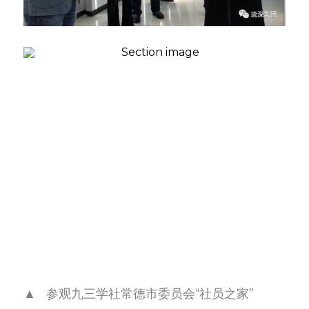
▲   参观九三学社常德市委员会“社员之家”