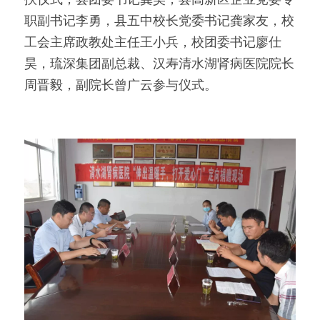
职副书记李勇，县五中校长党委书记龚家友，校
工会主席政教处主任王小兵，校团委书记廖仕
昊，琉深集团副总裁、汉寿清水湖肾病医院院长
周晋毅，副院长曾广云参与仪式。