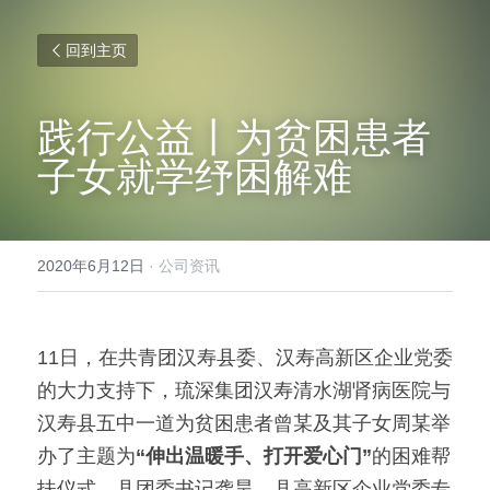
回到主页
践行公益丨为贫困患者
子女就学纾困解难
2020年6月12日
·
公司资讯
11日，在共青团汉寿县委、汉寿高新区企业党委
的大力支持下，琉深集团汉寿清水湖肾病医院与
汉寿县五中一道为贫困患者曾某及其子女周某举
办了主题为
“伸出温暖手、打开爱心门”
的困难帮
扶仪式，县团委书记龚昊，县高新区企业党委专