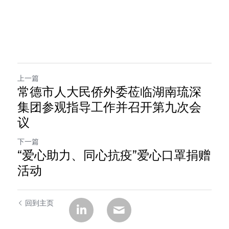
上一篇
常德市人大民侨外委莅临湖南琉深
集团参观指导工作并召开第九次会
议
下一篇
“爱心助力、同心抗疫”爱心口罩捐赠
活动
回到主页