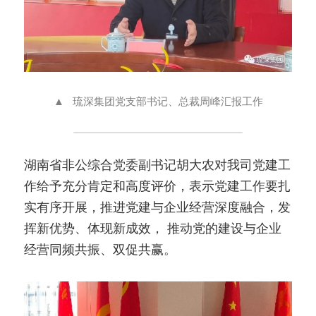
▲   琉深集团党支部书记、总裁周峰汇报工作
湖南省非公综合党委副书记胡大农对我司党建工
作给予充分肯定和高度评价，表示党建工作要扎
实有序开展，推进党建与企业经营深度融合，发
挥新优势、体现新成效， 推动党的建设与企业
经营同频共振、双促共赢。