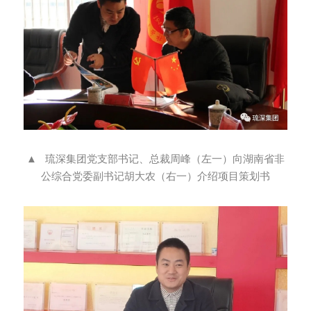
▲   琉深集团党支部书记、总裁周峰（左一）向湖南省非
公综合党委副书记胡大农（右一）介绍项目策划书