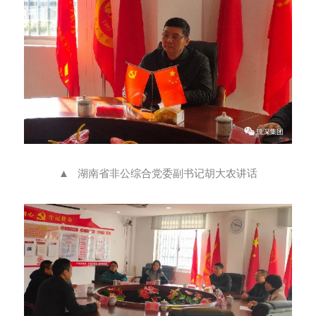
▲   湖南省非公综合党委副书记胡大农讲话