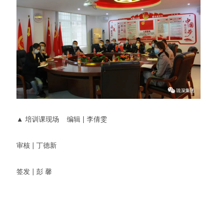
▲ 培训课现场    编辑 | 李倩雯             
审核 | 丁德新
签发 | 彭 馨