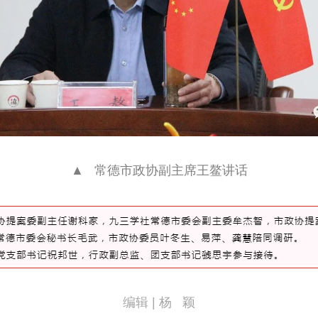
▲   常德市政协副主席王鳌讲话
编辑 | 杨   颖